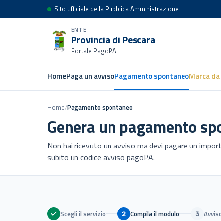
Sito ufficiale della Pubblica Amministrazione
ENTE
Provincia di Pescara
Portale PagoPA
Home
Paga un avviso
Pagamento spontaneo
Marca da 
Home
/
Pagamento spontaneo
Genera un pagamento sp
Non hai ricevuto un avviso ma devi pagare un importo a
subito un codice avviso pagoPA.
Scegli il servizio
Compila il modulo
Avvis
2
3