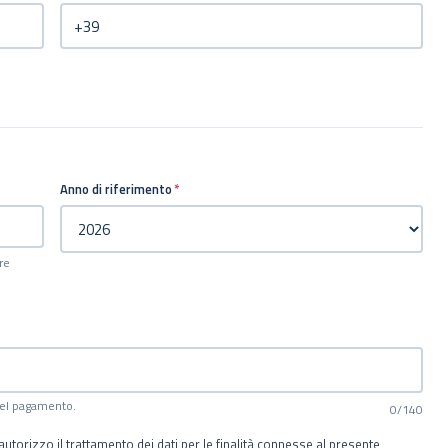
Anno di riferimento
*
re
 del pagamento.
0/140
 autorizzo il trattamento dei dati per le finalità connesse al presente