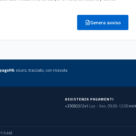
Genera avviso
pagoPA
: sicuro, tracciato, con ricevuta
ASSISTENZA PAGAMENTI
+3908537241
·
Lun - Ven, 09:00-12:00
·
mir
v1.5.46)