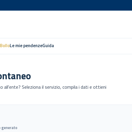
Bollo
Le mie pendenze
Guida
ontaneo
ll'ente? Seleziona il servizio, compila i dati e ottieni
o generato