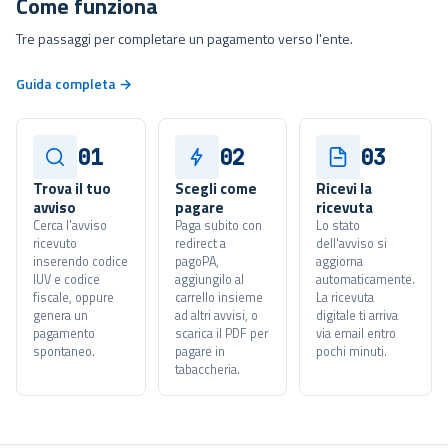
Come funziona
Tre passaggi per completare un pagamento verso l'ente.
Guida completa →
01
02
03
Trova il tuo
Scegli come
Ricevi la
avviso
pagare
ricevuta
Cerca l'avviso
Paga subito con
Lo stato
ricevuto
redirect a
dell'avviso si
inserendo codice
pagoPA,
aggiorna
IUV e codice
aggiungilo al
automaticamente.
fiscale, oppure
carrello insieme
La ricevuta
genera un
ad altri avvisi, o
digitale ti arriva
pagamento
scarica il PDF per
via email entro
spontaneo.
pagare in
pochi minuti.
tabaccheria.